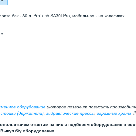
риза бак - 30 л. ProTech SA30LPro, мобильная - на колесиках.
мм
сменное оборудование
(которое позволит повысить производит
 стойки (держатели)
,
гидравлические прессы
,
гаражные краны
!!
довольствием ответим на них и подберем оборудование в соо
 Выкуп б/у оборудования.